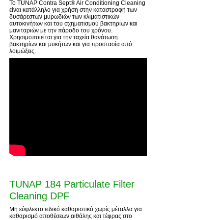
Το TUNAP Contra Sept® Air Conditioning Cleaning
είναι κατάλληλο για χρήση στην καταστροφή των
δυσάρεστων μυρωδιών των κλιματιστικών
αυτοκινήτων και του σχηματισμού βακτηρίων και
μανιταριών με την πάροδο του χρόνου.
Χρησιμοποιείται για την ταχεία θανάτωση
βακτηρίων και μυκήτων και για προστασία από
λοιμώξεις.
TUNAP 184 Particulate Filter
Cleaning DPF
Μη εύφλεκτο ειδικό καθαριστικό χωρίς μέταλλα για
καθαρισμό αποθέσεων αιθάλης και τέφρας στο