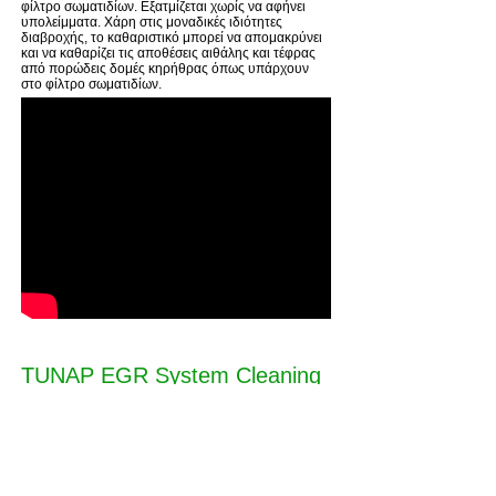
φίλτρο σωματιδίων. Εξατμίζεται χωρίς να αφήνει
υπολείμματα. Χάρη στις μοναδικές ιδιότητες
διαβροχής, το καθαριστικό μπορεί να απομακρύνει
και να καθαρίζει τις αποθέσεις αιθάλης και τέφρας
από πορώδεις δομές κηρήθρας όπως υπάρχουν
στο φίλτρο σωματιδίων.
TUNAP EGR System Cleaning
Η πρωτοποριακή τεχνολογία του καθαριστικού
συστήματος XFoam TUNAP 926 διαλύει εξαιρετικά
και γρήγορα τη σκληρή ακαθαρσία στο σύστημα
εισαγωγής και εξαγωγής. Οι εξαιρετικές ιδιότητες
διαβροχής εξασφαλίζουν ένα σύντομο χρόνο
αντίδρασης, εξαιρετικά καλή απομάκρυνση σκόνης